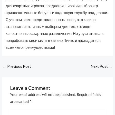
для азартных игроков, предлагая широкий выбор игр,
привлекательные бонусы и надежную службу поддержки.
С учетом всех представленных плюсов, это казино
становится отличным выбором для тех, кто ищет
качественные азартные развлечения. Не упустите шанс
попробовать свои силы в казино Пинко и насладиться
всеми его преимуществами!
←
Previous Post
Next Post
→
Leave a Comment
Your email address will not be published.
Required fields
are marked
*
Type