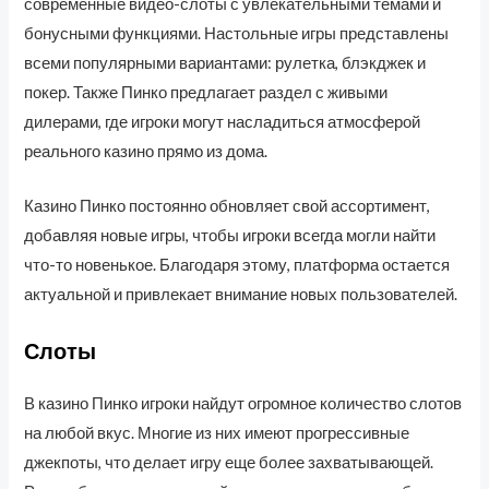
современные видео-слоты с увлекательными темами и
бонусными функциями. Настольные игры представлены
всеми популярными вариантами: рулетка, блэкджек и
покер. Также Пинко предлагает раздел с живыми
дилерами, где игроки могут насладиться атмосферой
реального казино прямо из дома.
Казино Пинко постоянно обновляет свой ассортимент,
добавляя новые игры, чтобы игроки всегда могли найти
что-то новенькое. Благодаря этому, платформа остается
актуальной и привлекает внимание новых пользователей.
Слоты
В казино Пинко игроки найдут огромное количество слотов
на любой вкус. Многие из них имеют прогрессивные
джекпоты, что делает игру еще более захватывающей.