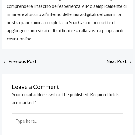
comprendere il fascino dell’esperienza VIP o semplicemente di
rimanere al sicuro all’interno delle mura digitali del casinт, la
nostra panoramica completa su Snai Casino promette di
aggiungere uno strato di raffinatezza alla vostra program di
casinт online.
←
Previous Post
Next Post
→
Leave a Comment
Your email address will not be published.
Required fields
are marked
*
Type
here..