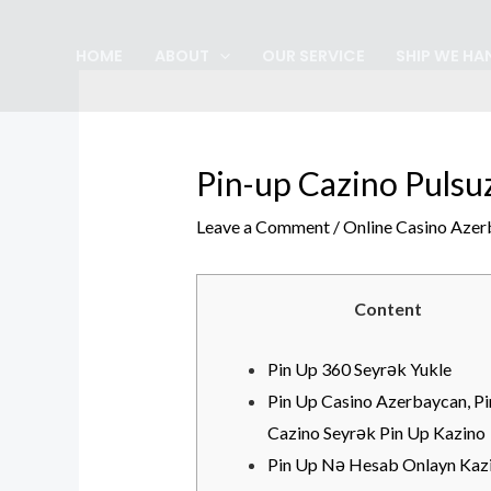
Skip
Post
to
navigation
HOME
ABOUT
OUR SERVICE
SHIP WE HA
content
Pin-up Cazino Pulsu
Leave a Comment
/
Online Casino Azer
Content
Pin Up 360 Seyrək Yukle
Pin Up Casino Azerbaycan, P
Cazino Seyrək Pin Up Kazino
Pin Up Nə Hesab Onlayn Kaz