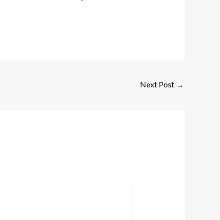
Next Post
→