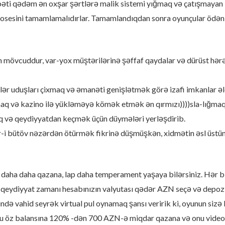
övbəti qədəm ən oxşar şərtlərə malik sistemi yığmaq və çatışmayan
rosesini tamamlamalıdırlar. Tamamlandıqdan sonra oyunçular ödən
m mövcuddur, var-yox müştərilərinə şəffaf qaydalar və dürüst hə
ər uduşları çixmaq və əmanəti genişlətmək görə izafi imkanlar əl
maq və kazino ilə yükləməyə kömək etmək ən qırmızı))))sla-lığma
q və qeydiyyatdan keçmək üçün düymələri yerləşdirib.
i bütöv nəzərdən ötürmək fikrinə düşmüşkən, xidmətin əsl üstünl
daha daha qazana, lap daha temperament yaşaya bilərsiniz. Hər bi
 siz qeydiyyat zamanı hesabınızın valyutası qədər AZN seçə və depoz
ində vahid seyrək virtual pul oynamaq şansı veririk ki, oyunun sizə 
çu öz balansına 120% -dən 700 AZN-ə miqdar qazana və onu video s