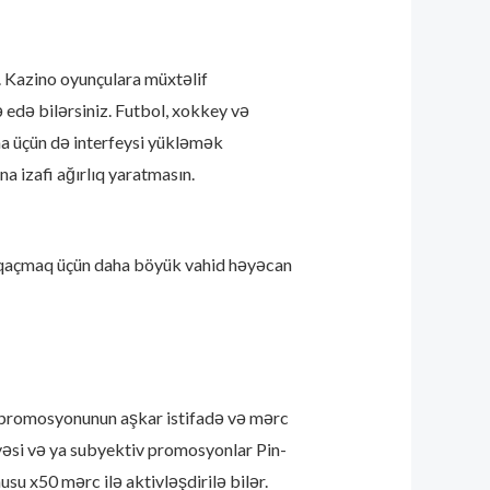
. Kazino oyunçulara müxtəlif
 edə bilərsiniz. Futbol, xokkey və
ona üçün də interfeysi yükləmək
na izafi ağırlıq yaratmasın.
a qaçmaq üçün daha böyük vahid həyəcan
us promosyonunun aşkar istifadə və mərc
əsi və ya subyektiv promosyonlar Pin-
u x50 mərc ilə aktivləşdirilə bilər.