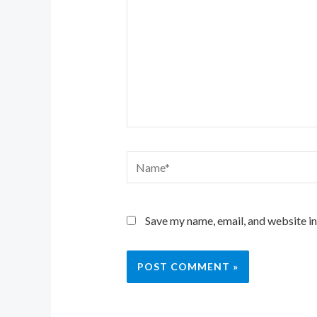
Name*
Save my name, email, and website in