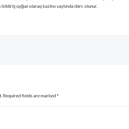
ildiriş uyğun olaraq kazino saytında dərc olunur.
.
Required fields are marked
*