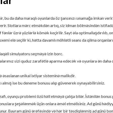
lar
r, bu da daha maraqlı oyunlarda öz şansınızı sınamağa imkan verir
rir. Slotlara mərc etməkdən artıq, siz idman bölməsindən istifadə
f fənlər üzrə yüzlərlə kömək keçirilir. Sayt əla optimallaşdırılıb, 
xemi elə seçilir ki, hətta davamlı möhlətli seans da qilma orqanları
 əlaqəli simulyatoru seçməyə izin borc.
alarımız sizi quduz zarafətlə aparma edəcək və oyunlara ən dah
 əsaslanan unikal ixtiyar sisteminə malikdir.
ı almış ise bu deneme bonusu alıp güvenerek oynayabilirsiniz.
zafi, oyunçu problemi özü həll etməyə çalışa bilər. İstənilən bon
onuslara şeşələnmək üçün onlara əməl etməlisiniz. Ad günü hədiyy
ur. Bayram günü ərəfəsində və hər bir təsdiqlənmiş ad günü bonus