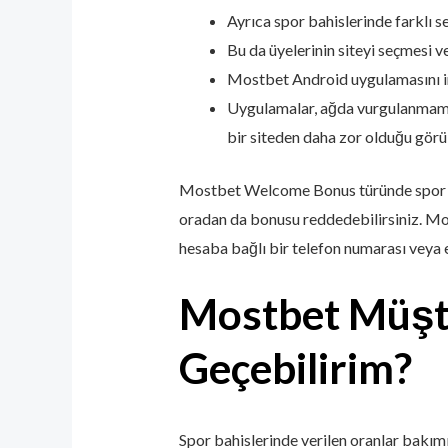
Ayrıca spor bahislerinde farklı 
Bu da üyelerinin siteyi seçmesi 
Mostbet Android uygulamasını ind
Uygulamalar, ağda vurgulanmamış
bir siteden daha zor olduğu görü
Mostbet Welcome Bonus türünde spor bah
oradan da bonusu reddedebilirsiniz. Most
hesaba bağlı bir telefon numarası veya 
Mostbet Müşter
Geçebilirim?
Spor bahislerinde verilen oranlar bakım