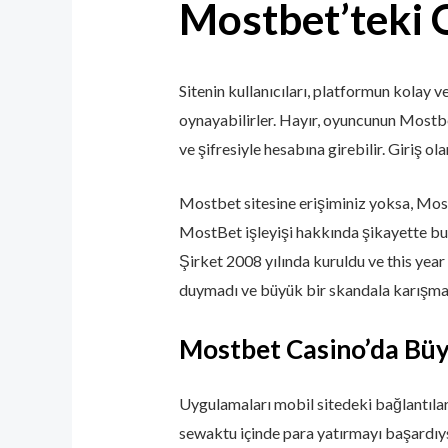
Mostbet’teki O
Sitenin kullanıcıları, platformun kolay ve
oynayabilirler. Hayır, oyuncunun Mostbe
ve şifresiyle hesabına girebilir. Giriş ol
Mostbet sitesine erişiminiz yoksa, Mostb
MostBet işleyişi hakkında şikayette bul
Şirket 2008 yılında kuruldu ve this year
duymadı ve büyük bir skandala karışm
Mostbet Casino’da Bü
Uygulamaları mobil sitedeki bağlantılar
sewaktu içinde para yatırmayı başardıys