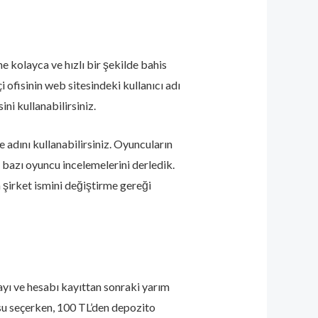
ne kolayca ve hızlı bir şekilde bahis
ofisinin web sitesindeki kullanıcı adı
ini kullanabilirsiniz.
 adını kullanabilirsiniz. Oyuncuların
bazı oyuncu incelemelerini derledik.
a şirket ismini değiştirme gereği
ayı ve hesabı kayıttan sonraki yarım
su seçerken, 100 TL’den depozito