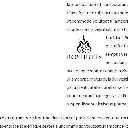
laoreet parturient consectetur t
diam. A at nec rutrum nam moles
ut commodo volutpat ullamcorper
montes nam a vestibulum tristiq
tincidunt. 
parturient 
tempus ves
nec bulum 
scelerisque montes conubia vi
ullamcorper netus quis dui ves
parturient cubilia cubilia mau
condimentum hac egestas a dic
suspendisse scelerisque platea.
diet rutrum porttitor tincidunt laoreet parturient consectetur tort
spendisse scelerisque platea a ut commodo volutpat ullamcorper pen