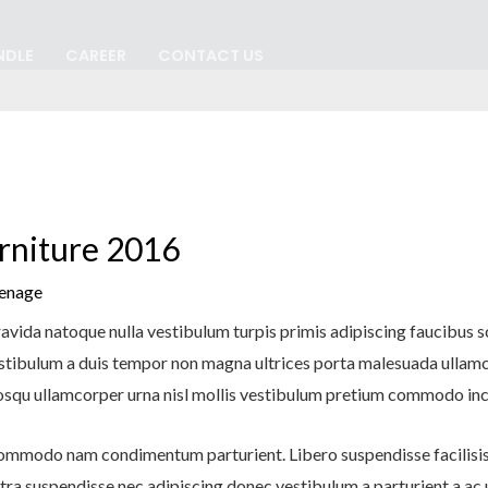
NDLE
CAREER
CONTACT US
urniture 2016
tenage
ravida natoque nulla vestibulum turpis primis adipiscing faucibus s
 vestibulum a duis tempor non magna ultrices porta malesuada ullam
ciosqu ullamcorper urna nisl mollis vestibulum pretium commodo in
 commodo nam condimentum parturient. Libero suspendisse facilisis
ostra suspendisse nec adipiscing donec vestibulum a parturient a ac 