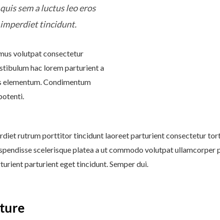
uis sem a luctus leo eros
imperdiet tincidunt.
mus volutpat consectetur
stibulum hac lorem parturient a
ris elementum. Condimentum
otenti.
diet rutrum porttitor tincidunt laoreet parturient consectetur tort
spendisse scelerisque platea a ut commodo volutpat ullamcorper pen
urient parturient eget tincidunt. Semper dui.
ture