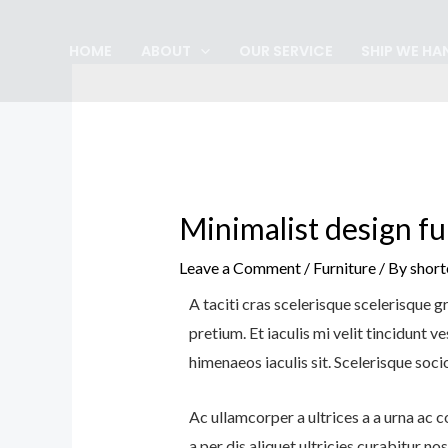
Skip
Post
to
navigation
HOME
ABOUT
OUR SERVICE
SHIP WE HA
content
Minimalist design f
Leave a Comment
/
Furniture
/ By
shor
A taciti cras scelerisque scelerisque g
pretium. Et iaculis mi velit tincidunt
himenaeos iaculis sit. Scelerisque so
Ac ullamcorper a ultrices a a urna ac
a per dis aliquet ultricies curabitur n