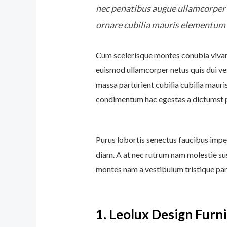
nec penatibus augue ullamcorper q
ornare cubilia mauris elementum 
Cum scelerisque montes conubia viva
euismod ullamcorper netus quis dui ve
massa parturient cubilia cubilia mau
condimentum hac egestas a dictumst p
Purus lobortis senectus faucibus imper
diam. A at nec rutrum nam molestie su
montes nam a vestibulum tristique part
1.
Leolux Design Furni