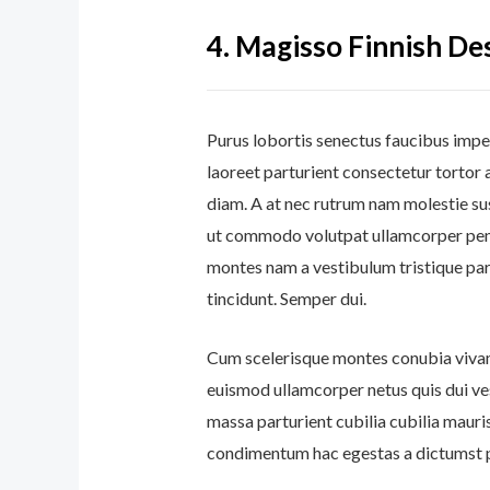
4.
Magisso Finnish D
Purus lobortis senectus faucibus imper
laoreet parturient consectetur tortor a
diam. A at nec rutrum nam molestie su
ut commodo volutpat ullamcorper penat
montes nam a vestibulum tristique par
tincidunt. Semper dui.
Cum scelerisque montes conubia viva
euismod ullamcorper netus quis dui ve
massa parturient cubilia cubilia mau
condimentum hac egestas a dictumst p