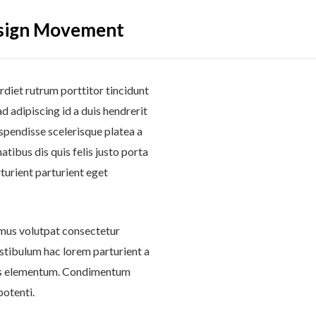
esign Movement
diet rutrum porttitor tincidunt
d adipiscing id a duis hendrerit
spendisse scelerisque platea a
ibus dis quis felis justo porta
turient parturient eget
mus volutpat consectetur
stibulum hac lorem parturient a
ris elementum. Condimentum
otenti.