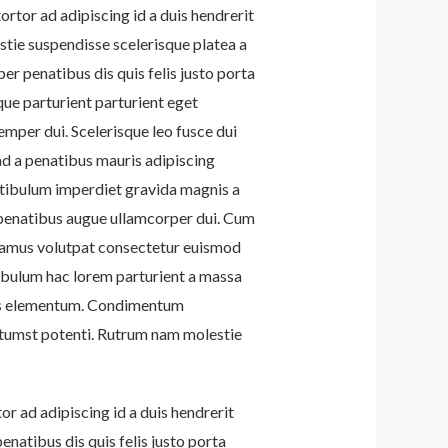
ortor ad adipiscing id a duis hendrerit
tie suspendisse scelerisque platea a
 penatibus dis quis felis justo porta
ue parturient parturient eget
Semper dui.
Scelerisque leo fusce dui
ad a penatibus mauris adipiscing
tibulum imperdiet gravida magnis a
penatibus augue ullamcorper dui. Cum
vamus volutpat consectetur euismod
tibulum hac lorem parturient a massa
ris elementum. Condimentum
tumst potenti. Rutrum nam molestie
or ad adipiscing id a duis hendrerit
atibus dis quis felis justo porta