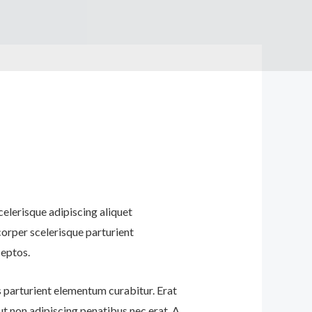
celerisque adipiscing aliquet
corper scelerisque parturient
ceptos.
 parturient elementum curabitur. Erat
ut non adipiscing penatibus nec erat. A