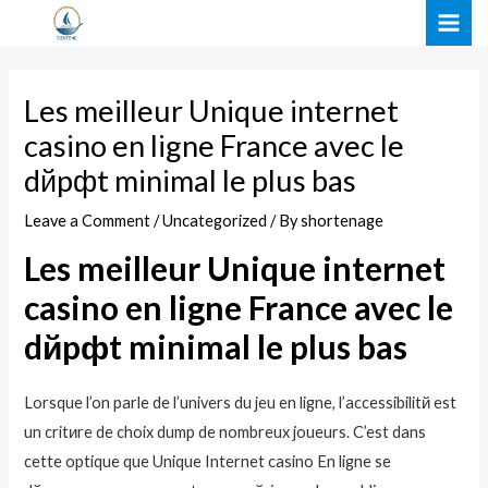
Skip
Post
MAI
to
navigation
ME
content
Les meilleur Unique internet
casino en ligne France avec le
dйpфt minimal le plus bas
Leave a Comment
/
Uncategorized
/ By
shortenage
Les meilleur Unique internet
casino en ligne France avec le
dйpфt minimal le plus bas
Lorsque l’on parle de l’univers du jeu en ligne, l’accessibilitй est
un critиre de choix dump de nombreux joueurs. C’est dans
cette optique que Unique Internet casino En ligne se