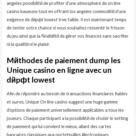
angeles possibilitй de profiter d’une atmosphиre de on line
casino luxueuse tout en offrant los angeles commoditй d’une
exigence de dйpфt lowest trиs faible. Il est maintenant temps
de tenter votre chance si vous souhaitez ressentir le frisson
du jeu ainsi que la flexibilitй de gйrer vos finances sans sacrifier
ni la qualitй ni le plaisir.
Mйthodes de paiement dump les
Unique casino en ligne avec un
dйpфt lowest
Afin de rйpondre au besoin de transactions financiиres fiables
et sыres, Unique On line casino suggest une huge gamme
d’options de paiement universellement applicables а tous les
joueurs. Chaque participant a la possibilitй de choisir le setting
de paiement qui lui convient le mieux, allant des cartes
bancaires classiques aux portefeuilles йlectroniques