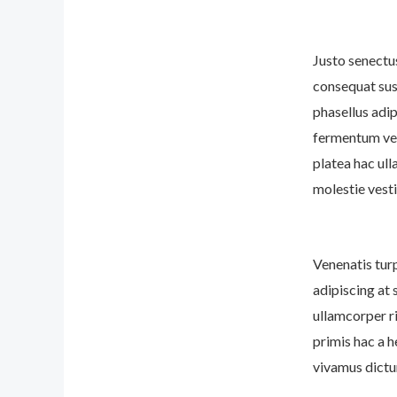
Justo senectus
consequat sus
phasellus adi
fermentum vene
platea hac ul
molestie vest
Venenatis tur
adipiscing at 
ullamcorper ri
primis hac a h
vivamus dictu