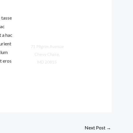
 tasse
 ac
t a hac
urient
71 Pilgrim Avenue
ulum
Chevy Chase,
t eros
MD 20815
Next Post
→