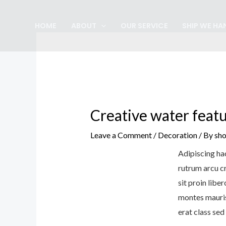
Skip
Post
to
navigation
HOME
ABOUT
OUR SERVICE
SHIP WE HA
content
Creative water featu
Leave a Comment
/
Decoration
/ By
sho
Adipiscing hac
rutrum arcu c
sit proin libe
montes mauris
erat class sed 