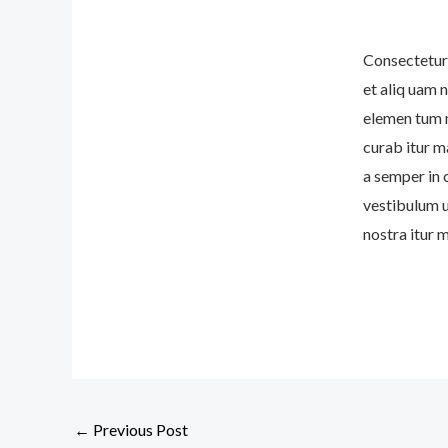
Consectetur 
et aliq uam 
elemen tum m
curab itur m
a semper in 
vestibulum u
nostra itur 
←
Previous Post