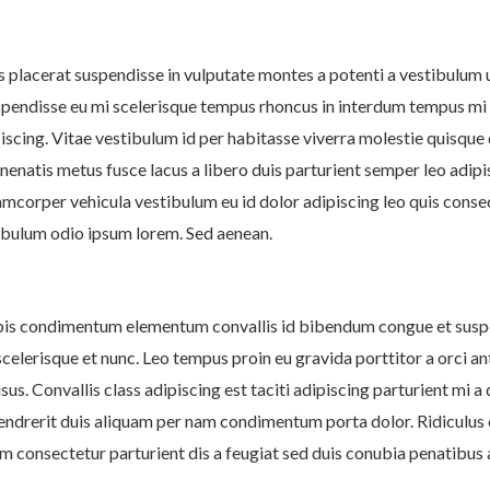
 placerat suspendisse in vulputate montes a potenti a vestibulum u
pendisse eu mi scelerisque tempus rhoncus in interdum tempus mi t
piscing. Vitae vestibulum id per habitasse viverra molestie quisqu
natis metus fusce lacus a libero duis parturient semper leo adipisc
lamcorper vehicula vestibulum eu id dolor adipiscing leo quis cons
ibulum odio ipsum lorem. Sed aenean.
pis condimentum elementum convallis id bibendum congue et suspe
scelerisque et nunc. Leo tempus proin eu gravida porttitor a orci an
sus. Convallis class adipiscing est taciti adipiscing parturient mi 
endrerit duis aliquam per nam condimentum porta dolor. Ridiculus o
m consectetur parturient dis a feugiat sed duis conubia penatibus 