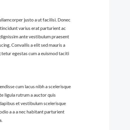
llamcorper justo a ut facilisi. Donec
incidunt varius erat parturient ac
e dignissim ante vestibulum praesent
ing. Convallis a elit sed mauris a
ectetur egestas cum a euismod taciti
ndisse cum lacus nibh a scelerisque
te ligula rutrum a auctor quis
a dapibus et vestibulum scelerisque
dio a a a nec habitant parturient
a.