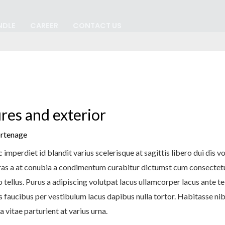
NDLE
CAREER
CONTACT US
res and exterior
rtenage
 imperdiet id blandit varius scelerisque at sagittis libero dui dis v
ras a at conubia a condimentum curabitur dictumst cum consectetur
ro tellus. Purus a adipiscing volutpat lacus ullamcorper lacus ante te
 faucibus per vestibulum lacus dapibus nulla tortor. Habitasse nib
a vitae parturient at varius urna.