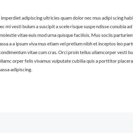
imperdiet adipiscing ultricies quam dolor nec mus adipi scing habi
nec mi vesti bulum a suscipit a scele risque suspe ndisse conubia ad
olestie vitae euis mod urna quisque facilisis. Mus sociis parturien
assa a a ipsum viva mus etiam vel pretium nibh et inceptos leo part
condimentum vitae cum cras. Orci proin tellus ullamcorper vesti b
llamc orper felis vivamus vulputate cubilia quis a porttitor placera
massa adipiscing.