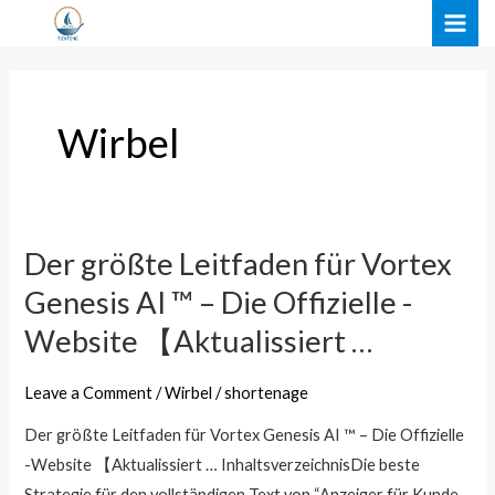
Skip
MAI
to
ME
content
Wirbel
Der größte Leitfaden für Vortex
Der
größte
Genesis AI ™ – Die Offizielle -
Leitfaden
Website 【Aktualissiert …
für
Vortex
Leave a Comment
/
Wirbel
/
shortenage
Genesis
Der größte Leitfaden für Vortex Genesis AI ™ – Die Offizielle
AI
-Website 【Aktualissiert … InhaltsverzeichnisDie beste
™
Strategie für den vollständigen Text von “Anzeiger für Kunde