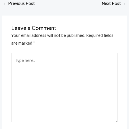
←
Previous Post
Next Post
→
Leave a Comment
Your email address will not be published.
Required fields
are marked
*
Type
here..