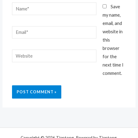
Name*
Save
my name,
email, and
Email*
website in
this
browser
Website
for the
next time I
comment.
Copyright © 2026 Tjentong. Powered by Tjentong.