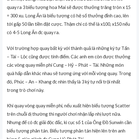
quay ra 3 biểu tượng hoa Mai sẽ được thưởng trăng tròn x 15
= 300 xu. Long Ấn là biểu tượng có hệ số thưởng đỉnh cao, lên
tới gấp 50 lần tiền đặt cược. Thậm chí có thể là x100, x150 nếu
có 4-5 Long Ấn đc quay ra.
Với trường hợp quay bất kỳ với thành quả là những ký tự Tấn
– Tài – Lộc cũng được tính điểm. Các anh em còn được thưởng
các vòng quay miễn phí Cung – Hỷ – Phát – Tài. Những món
quà hấp dẫn khác nhau sẽ tương ứng với mỗi vòng quay. Trong
đó, Phúc – An – Khang đc nhìn thấy là 3 ký tự nổi trội nhất
trong trò chơi này.
Khi quay vòng quay miễn phí, nếu xuất hiện biểu tượng Scatter
trên chuỗi dị thường thì người chơi nhận lắp nhị lượt nữa.
Nhưng để có đc giải độc đắc, kì cục số 1 của Ông Đồ Sunwin cần
biểu tượng phân tán. Biểu tượng phân tán hiện lên trên anh