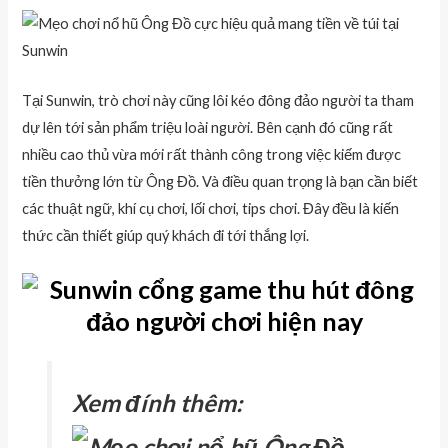
Tại Sunwin, trò chơi này cũng lôi kéo đông đảo người ta tham
dự lên tới sản phẩm triệu loài người. Bên cạnh đó cũng rất
nhiều cao thủ vừa mới rất thành công trong việc kiếm được
tiền thưởng lớn từ Ông Đồ. Và điều quan trọng là bạn cần biết
các thuật ngữ, khí cụ chơi, lối chơi, tips chơi. Đây đều là kiến
thức cần thiết giúp quý khách đi tới thắng lợi.
Xem đính thêm: