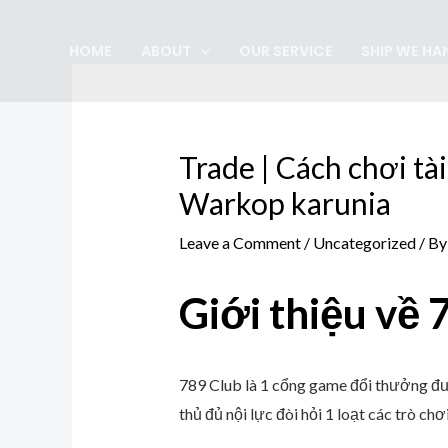
Skip
Post
to
navigation
HOME
ABOUT
OUR SERVICE
SHIP WE HA
content
Trade | Cách chơi tài
Warkop karunia
Leave a Comment
/
Uncategorized
/ B
Giới thiệu về 
789 Club là 1 cổng game đổi thưởng đượ
thủ đủ nội lực đòi hỏi 1 loạt các trò ch