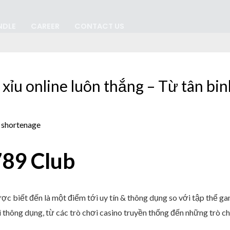
NDLE
CAREER
CONTACT US
 xỉu online luôn thắng – Từ tân bin
y
shortenage
789 Club
c biết đến là một điểm tới uy tín & thông dụng so với tập thể g
ơi thông dụng, từ các trò chơi casino truyền thống đến những trò ch