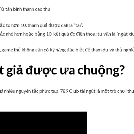
c to hơn 10, thành quả được call là “tài”.
c nhỏ hơn hoặc bằng 10, kết quả đc điện thoại tư vấn là “ngất xỉu
y, game thủ không cần có kỹ năng đặc biệt để tham dự và thử ngh
ết giả được ưa chuộng?
á nhiều nguyên tắc phức tạp, 789 Club tài ngút là một trò chơi th