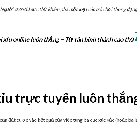
Người chơi đủ sức thử khám phá một loạt các trò chơi thông dụn
xỉu trực tuyến luôn thắn
ỉ cần đặt cược vào kết quả của việc tung ba cục xúc xắc (hoặc ba l