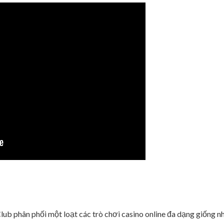
lub phân phối một loạt các trò chơi casino online đa dạng giống n