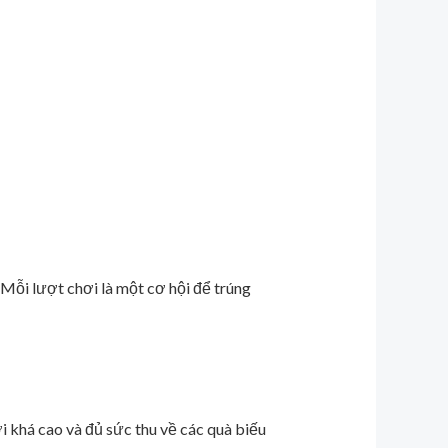
 Mỗi lượt chơi là một cơ hội để trúng
ợi khá cao và đủ sức thu về các quà biếu