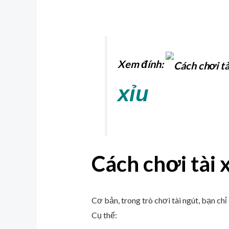
Xem đính:
xỉu
Cách chơi tài 
Cơ bản, trong trò chơi tài ngút, bạn ch
Cụ thể: