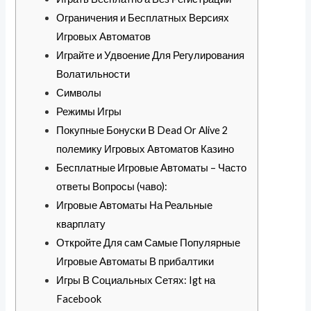
Ограничения и Бесплатных Версиях
Игровых Автоматов
Играйте и Удвоение Для Регулирования
Волатильности
Символы
Режимы Игры
Покупные Бонуски В Dead Or Alive 2
полемику Игровых Автоматов Казино
Бесплатные Игровые Автоматы – Часто
ответы Вопросы (чаво):
Игровые Автоматы На Реальные
кварплату
Откройте Для сам Самые Популярные
Игровые Автоматы В прибалтики
Игры В Социальных Сетях: Igt на
Facebook