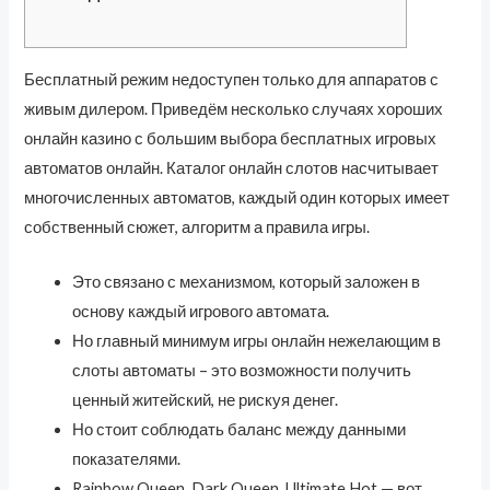
Бесплатный режим недоступен только для аппаратов с
живым дилером. Приведём несколько случаях хороших
онлайн казино с большим выбора бесплатных игровых
автоматов онлайн. Каталог онлайн слотов насчитывает
многочисленных автоматов, каждый один которых имеет
собственный сюжет, алгоритм а правила игры.
Это связано с механизмом, который заложен в
основу каждый игрового автомата.
Но главный минимум игры онлайн нежелающим в
слоты автоматы – это возможности получить
ценный житейский, не рискуя денег.
Но стоит соблюдать баланс между данными
показателями.
Rainbow Queen, Dark Queen, Ultimate Hot — вот