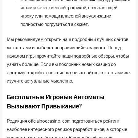
играм и качественной графикой, позволяющей
игроку или помощи классной визуализации
полностью погрузиться а сюжет.
Мы рекомендуем открыть наш подробный лучших сайтов
же слотами и выберет понравившийся вариант. Перед
началом игры прочитайте наши подробные обзоры, чтобы
узнать больше. Если вы поклонник новых казино со
слотами, откройте нас список новых сайтов со слотами же
изучите актуальные мысленно.
Бесплатные Игровые Автоматы
Вызывают Привыкание?
Редакция oficialnoecasino. com подготовиться рейтинг
наиболее интересного релизов разработчиков, а которые
получится играть бесплатно. В подробный попали