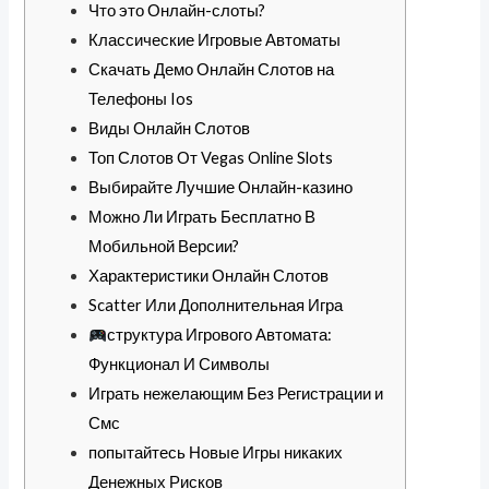
Что это Онлайн-слоты?
Классические Игровые Автоматы
Скачать Демо Онлайн Слотов на
Телефоны Ios
Виды Онлайн Слотов
Топ Слотов От Vegas Online Slots
Выбирайте Лучшие Онлайн-казино
Можно Ли Играть Бесплатно В
Мобильной Версии?
Характеристики Онлайн Слотов
Scatter Или Дополнительная Игра
структура Игрового Автомата:
Функционал И Символы
Играть нежелающим Без Регистрации и
Смс
попытайтесь Новые Игры никаких
Денежных Рисков