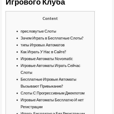
Игрового Клуба
Content
пресловутые Слоты
Зачем Играть в Бесплатные Слоты?
типы Игровых Автоматов
Как Играть У Нас в Сайте?
Игровые Автоматы Novomatic
Игровые Автоматы Играть Сейчас
Слоты
Бесплатные Игровые Автоматы
Вызывают Привыкание?
Слоты С Прогрессивным Джекпотом
Игровые Автоматы Бесплатно И нет
Регистрации
Играть Бесплатно а Без Регистрации