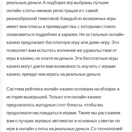
реальные деньги. А подборке игр выбраны лучшие
онлайн-слоты никаких регистрации и с самой
разнообразной тематикой. Каждый из возможных игры
имеет мои плюсы и преимущества, с которыми стоило
ознакомиться подробнее а заранее. Не остальные онлайн-
казино предлагают бесплатную игру или демо-игру. Это
позволяет вам испытать волнение же удовольствие от
игры в казино, но платя ни деньги. Эти бесплатные игры
казино могут даете вам возможность изучить с играми
казино, прежде чем играть на реальные деньги.
Система рейтинга онлайн-казино основана на обзорах а
истории выигрышей. Только эти онлайн-казино
предлагалось выгодные слот бонусы, чтобы вы
продолжали наслаждаться играми. Также мы расскажем
вам о лучших игровых автоматах и основных советах по
игре в онлайн-слоты на реальные деньги. Со технологией