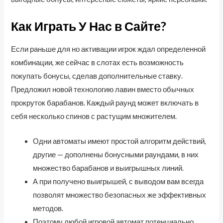
Как Играть У Нас в Сайте?
Если раньше для но активации игрок ждал определенной
комбинации, же сейчас в слотах есть возможность
покупать бонусы, сделав дополнительные ставку.
Предложил новой технологию лавин вместо обычных
прокруток барабанов. Каждый раунд может включать в
себя несколько спинов с растущим множителем.
Одни автоматы имеют простой алгоритм действий,
другие — дополнены бонусными раундами, в них
множество барабанов и выигрышных линий.
А при получено выигрышей, с выводом вам всегда
позволят множество безопасных же эффективных
методов.
Поэтому любой игровой автомат потенциально