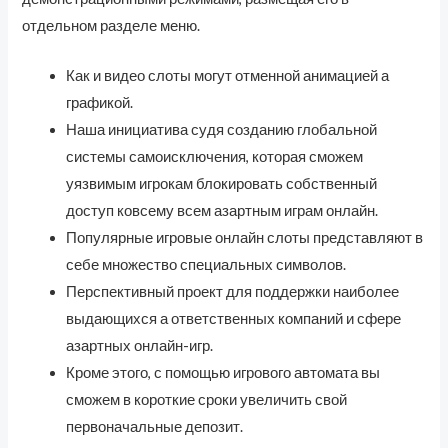
отдельном разделе меню.
Как и видео слоты могут отменной анимацией а
графикой.
Наша инициатива судя созданию глобальной
системы самоисключения, которая сможем
уязвимым игрокам блокировать собственный
доступ ковсему всем азартным играм онлайн.
Популярные игровые онлайн слоты представляют в
себе множество специальных символов.
Перспективный проект для поддержки наиболее
выдающихся а ответственных компаний и сфере
азартных онлайн-игр.
Кроме этого, с помощью игрового автомата вы
сможем в короткие сроки увеличить свой
первоначальные депозит.