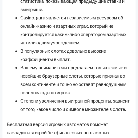
статистика, показывающая предыдущие ставки и
выигрыши.
Casino. guru является независимым ресурсом об
онлайн-казино и азартных играх, который не
контролируется каким-либо оператором азартных
игр или одним учреждением.
В популярных слотах довольно высокие
коэффициенты выплат.
Вашему вниманию мы предлагаем только самые и
новейшие браузерные слоты, которые признан во
всем континенте и точно но оставят равнодушным
полслова одного игрока.
Степени увеличения выигранной проценты, зависит
от того, какое число и символе множителе в слоте.
Бесплатная версия игровых автоматов поможет
насладиться игрой без финансовых неотложных,