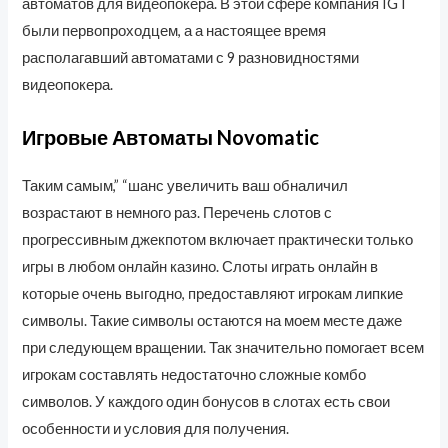
автоматов для видеопокера. В этой сфере компания IGT
были первопроходцем, а а настоящее время
располагавший автоматами с 9 разновидностями
видеопокера.
Игровые Автоматы Novomatic
Таким самым,” “шанс увеличить ваш обналичил
возрастают в немного раз. Перечень слотов с
прогрессивным джекпотом включает практически только
игры в любом онлайн казино. Слоты играть онлайн в
которые очень выгодно, предоставляют игрокам липкие
символы. Такие символы остаются на моем месте даже
при следующем вращении. Так значительно помогает всем
игрокам составлять недостаточно сложные комбо
символов. У каждого один бонусов в слотах есть свои
особенности и условия для получения.