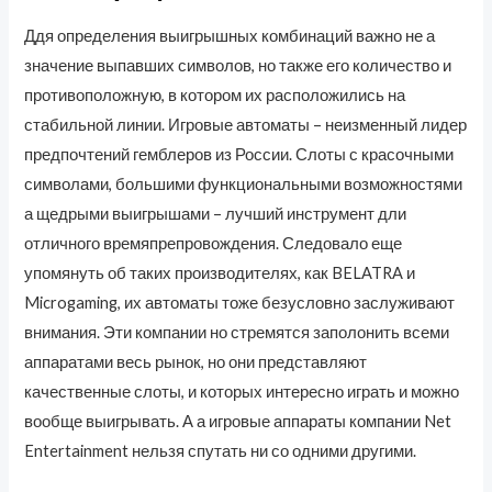
Ддя определения выигрышных комбинаций важно не а
значение выпавших символов, но также его количество и
противоположную, в котором их расположились на
стабильной линии. Игровые автоматы – неизменный лидер
предпочтений гемблеров из России. Слоты с красочными
символами, большими функциональными возможностями
а щедрыми выигрышами – лучший инструмент дли
отличного времяпрепровождения. Следовало еще
упомянуть об таких производителях, как BELATRA и
Microgaming, их автоматы тоже безусловно заслуживают
внимания. Эти компании но стремятся заполонить всеми
аппаратами весь рынок, но они представляют
качественные слоты, и которых интересно играть и можно
вообще выигрывать. А а игровые аппараты компании Net
Entertainment нельзя спутать ни со одними другими.