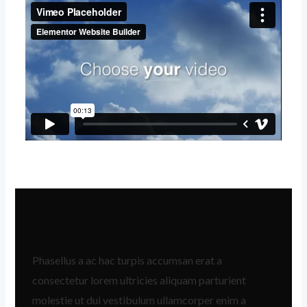
Phasellus a ac hac turpis accumsan erat a
consectetur lorem ultricies aliquam parturient
molestie ut dui vestibulum ullamcorper enim a